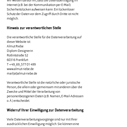
Wir weisen darauf hin, dass die Datenübertragung im
Internet (z.B. bei der Kommunikation per E-Mail)
Sicherheitslücken aufweisen kann. Ein lückenloser
Schutz der Daten vor dem Zugriff durch Dritte ist nicht
möglich.
Hinweis zur verantwortlichen Stelle
Die verantwortliche Stelle für die Datenverarbeitung auf
dieser Website ist:
Almut Riebe
Diplom-Designerin
Rotlintstraße 52
60316 Frankfurt
T +49_69_577 01 499
www.almut-riebe.de
mail(at)almut-riebe.de
Verantwortliche Stelle ist die natürliche oder juristische
Person, die allein oder gemeinsam mit anderen über die
Zwecke und Mittel der Verarbeitung von
personenbezogenen Daten (z.B. Namen, E-Mail-Adressen
o. Ä.) entscheidet.
Widerruf Ihrer Einwilligung zur Datenverarbeitung
Viele Datenverarbeitungsvorgänge sind nur mit Ihrer
ausdrücklichen Einwilligung möglich. Sie können eine