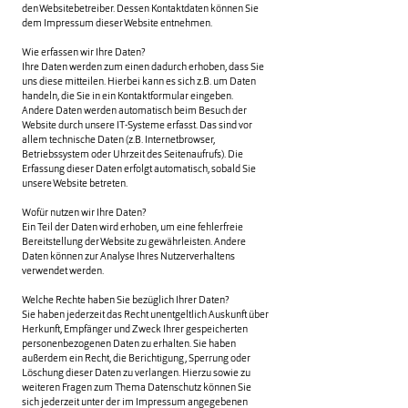
den Websitebetreiber. Dessen Kontaktdaten können Sie
dem Impressum dieser Website entnehmen.
Wie erfassen wir Ihre Daten?
Ihre Daten werden zum einen dadurch erhoben, dass Sie
uns diese mitteilen. Hierbei kann es sich z.B. um Daten
handeln, die Sie in ein Kontaktformular eingeben.
Andere Daten werden automatisch beim Besuch der
Website durch unsere IT-Systeme erfasst. Das sind vor
allem technische Daten (z.B. Internetbrowser,
Betriebssystem oder Uhrzeit des Seitenaufrufs). Die
Erfassung dieser Daten erfolgt automatisch, sobald Sie
unsere Website betreten.
Wofür nutzen wir Ihre Daten?
Ein Teil der Daten wird erhoben, um eine fehlerfreie
Bereitstellung der Website zu gewährleisten. Andere
Daten können zur Analyse Ihres Nutzerverhaltens
verwendet werden.
Welche Rechte haben Sie bezüglich Ihrer Daten?
Sie haben jederzeit das Recht unentgeltlich Auskunft über
Herkunft, Empfänger und Zweck Ihrer gespeicherten
personenbezogenen Daten zu erhalten. Sie haben
außerdem ein Recht, die Berichtigung, Sperrung oder
Löschung dieser Daten zu verlangen. Hierzu sowie zu
weiteren Fragen zum Thema Datenschutz können Sie
sich jederzeit unter der im Impressum angegebenen