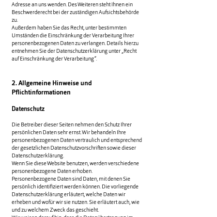
Adresse an uns wenden. Des Weiteren steht Ihnen ein
Beschwerderecht bei der zuständigen Aufsichtsbehörde
zu.
Außerdem haben Sie das Recht, unter bestimmten
Umständen die Einschränkung der Verarbeitung Ihrer
personenbezogenen Daten zu verlangen. Details hierzu
entnehmen Sie der Datenschutzerklärung unter „Recht
auf Einschränkung der Verarbeitung“.
2. Allgemeine Hinweise und
Pflichtinformationen
Datenschutz
Die Betreiber dieser Seiten nehmen den Schutz Ihrer
persönlichen Daten sehr ernst. Wir behandeln Ihre
personenbezogenen Daten vertraulich und entsprechend
der gesetzlichen Datenschutzvorschriften sowie dieser
Datenschutzerklärung.
Wenn Sie diese Website benutzen, werden verschiedene
personenbezogene Daten erhoben.
Personenbezogene Daten sind Daten, mit denen Sie
persönlich identifiziert werden können. Die vorliegende
Datenschutzerklärung erläutert, welche Daten wir
erheben und wofür wir sie nutzen. Sie erläutert auch, wie
und zu welchem Zweck das geschieht.