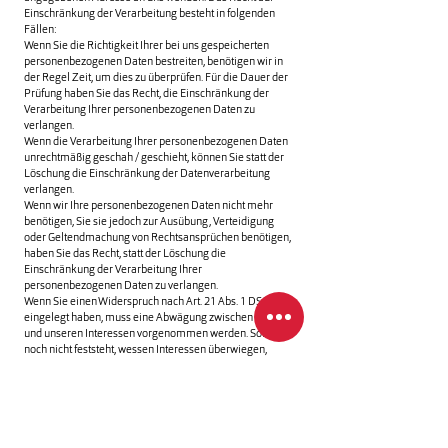
Einschränkung der Verarbeitung besteht in folgenden
Fällen:
Wenn Sie die Richtigkeit Ihrer bei uns gespeicherten
personenbezogenen Daten bestreiten, benötigen wir in
der Regel Zeit, um dies zu überprüfen. Für die Dauer der
Prüfung haben Sie das Recht, die Einschränkung der
Verarbeitung Ihrer personenbezogenen Daten zu
verlangen.
Wenn die Verarbeitung Ihrer personenbezogenen Daten
unrechtmäßig geschah / geschieht, können Sie statt der
Löschung die Einschränkung der Datenverarbeitung
verlangen.
Wenn wir Ihre personenbezogenen Daten nicht mehr
benötigen, Sie sie jedoch zur Ausübung, Verteidigung
oder Geltendmachung von Rechtsansprüchen benötigen,
haben Sie das Recht, statt der Löschung die
Einschränkung der Verarbeitung Ihrer
personenbezogenen Daten zu verlangen.
Wenn Sie einen Widerspruch nach Art. 21 Abs. 1 DSGVO
eingelegt haben, muss eine Abwägung zwischen Ihren
und unseren Interessen vorgenommen werden. Solange
noch nicht feststeht, wessen Interessen überwiegen,
haben Sie das Recht, die Einschränkung der Verarbeitung
Ihrer personenbezogenen Daten zu verlangen.
Wenn Sie die Verarbeitung Ihrer personenbezogenen
Daten eingeschränkt haben, dürfen diese Daten – von
ihrer Speicherung abgesehen – nur mit Ihrer Einwilligung
oder zur Geltendmachung, Ausübung oder Verteidigung