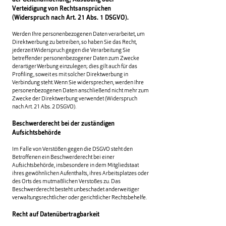
der Geltendmachung, Ausübung oder
Verteidigung von Rechtsansprüchen
(Widerspruch nach Art. 21 Abs. 1 DSGVO).
Werden Ihre personenbezogenen Daten verarbeitet, um
Direktwerbung zu betreiben, so haben Sie das Recht,
jederzeit Widerspruch gegen die Verarbeitung Sie
betreffender personenbezogener Daten zum Zwecke
derartiger Werbung einzulegen; dies gilt auch für das
Profiling, soweit es mit solcher Direktwerbung in
Verbindung steht. Wenn Sie widersprechen, werden Ihre
personenbezogenen Daten anschließend nicht mehr zum
Zwecke der Direktwerbung verwendet (Widerspruch
nach Art. 21 Abs. 2 DSGVO).
Beschwerderecht bei der zuständigen
Aufsichtsbehörde
Im Falle von Verstößen gegen die DSGVO steht den
Betroffenen ein Beschwerderecht bei einer
Aufsichtsbehörde, insbesondere in dem Mitgliedstaat
ihres gewöhnlichen Aufenthalts, ihres Arbeitsplatzes oder
des Orts des mutmaßlichen Verstoßes zu. Das
Beschwerderecht besteht unbeschadet anderweitiger
verwaltungsrechtlicher oder gerichtlicher Rechtsbehelfe.
Recht auf Datenübertragbarkeit